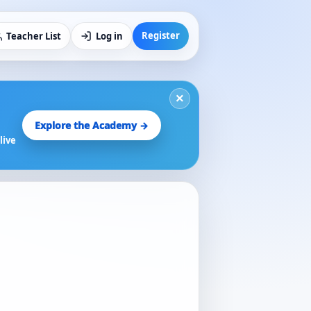
Register
Teacher List
Log in
×
Explore the Academy →
live