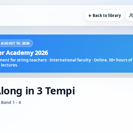
← Back to library
 AUGUST 19, 2026
r Academy 2026
ent for string teachers · International faculty · Online. 50+ hours of 
lectures.
Along in 3 Tempi
 Band 1 - 6