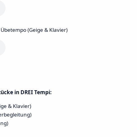
 Übetempo (Geige & Klavier)
stücke in DREI Tempi:
ge & Klavier)
erbegleitung)
ung)