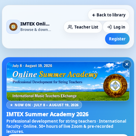
← Back to library
IMTEX Online Media Library
Teacher List
Log in
Browse & download
Register
×
★ NOW ON · JULY 8 – AUGUST 19, 2026
IMTEX Summer Academy 2026
Professional development for string teachers · International
faculty · Online. 50+ hours of live Zoom & pre-recorded
lectures.