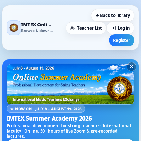
← Back to library
IMTEX Online Media Library
Teacher List
Log in
Browse & download
Register
×
★ NOW ON · JULY 8 – AUGUST 19, 2026
IMTEX Summer Academy 2026
Professional development for string teachers · International
faculty · Online. 50+ hours of live Zoom & pre-recorded
lectures.