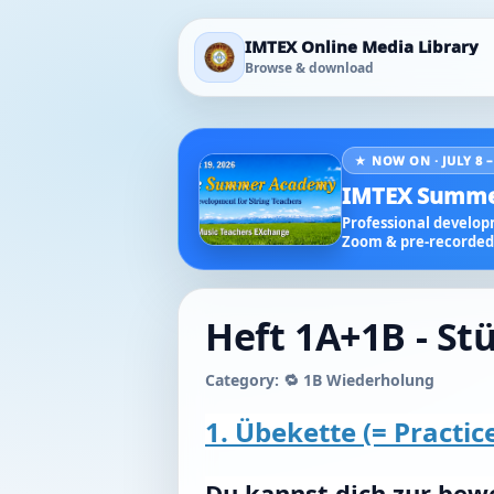
IMTEX Online Media Library
Browse & download
★ NOW ON · JULY 8 –
IMTEX Summe
Professional developm
Zoom & pre-recorded 
Heft 1A+1B - Stü
Category: 🔁 1B Wiederholung
1. Übekette (= Practic
Du kannst dich zur bew