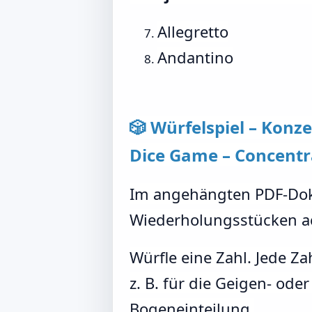
Allegretto
Andantino
🎲 Würfelspiel – Konz
Dice Game – Concentr
Im angehängten PDF-Doku
Wiederholungsstücken ac
Würfle eine Zahl. Jede Za
z. B. für die Geigen- od
Bogeneinteilung.