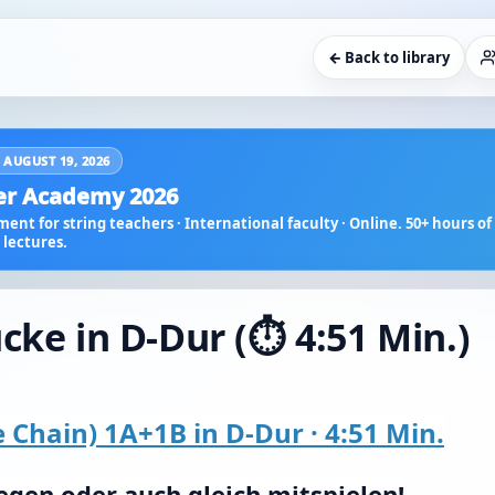
← Back to library
 AUGUST 19, 2026
r Academy 2026
ent for string teachers · International faculty · Online. 50+ hours of 
lectures.
cke in D-Dur (⏱️ 4:51 Min.)
e Chain) 1A+1B in D-Dur · 4:51 Min.
egen oder auch gleich mitspielen!