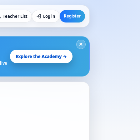
Register
Teacher List
Log in
×
Explore the Academy →
live