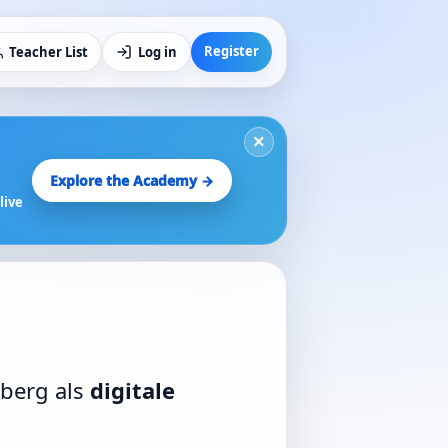
Register
Teacher List
Log in
×
Explore the Academy →
live
tberg als
digitale