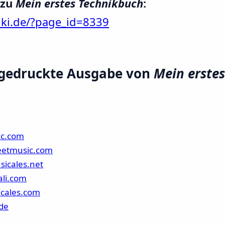
 zu
Mein erstes Technikbuch
:
ki.de/?page_id=8339
e gedruckte Ausgabe von
Mein erste
ic.com
eetmusic.com
sicales.net
ali.com
icales.com
de