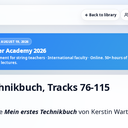
← Back to library
 AUGUST 19, 2026
r Academy 2026
ent for string teachers · International faculty · Online. 50+ hours of 
lectures.
hnikbuch, Tracks 76-115
ie
Mein erstes Technikbuch
von Kerstin War