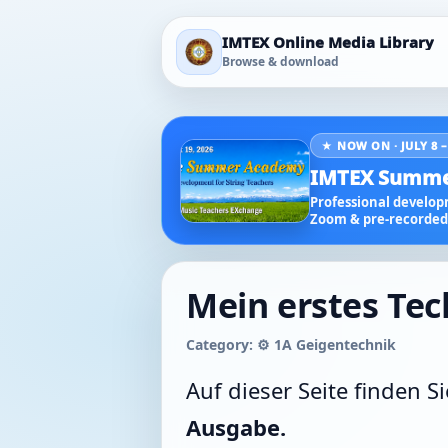
IMTEX Online Media Library
Browse & download
★ NOW ON · JULY 8 –
IMTEX Summe
Professional developm
Zoom & pre-recorded 
Mein erstes Tec
Category: ⚙️ 1A Geigentechnik
Auf dieser Seite finden S
Ausgabe.