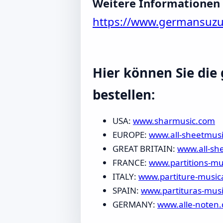
Weitere Informationen
https://www.germansuzu
Hier können Sie di
bestellen:
USA:
www.sharmusic.com
EUROPE:
www.all-sheetmus
GREAT BRITAIN:
www.all-sh
FRANCE:
www.partitions-mu
ITALY:
www.partiture-music
SPAIN:
www.partituras-mus
GERMANY:
www.alle-noten.