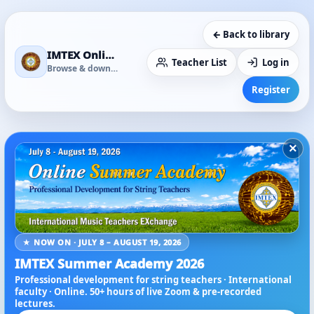
← Back to library
IMTEX Online Media Library
Teacher List
Log in
Browse & download
Register
×
★ NOW ON · JULY 8 – AUGUST 19, 2026
IMTEX Summer Academy 2026
Professional development for string teachers · International
faculty · Online. 50+ hours of live Zoom & pre-recorded
lectures.