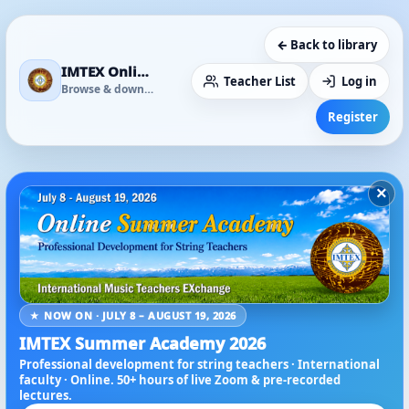
← Back to library
IMTEX Online Media Library
Teacher List
Log in
Browse & download
Register
×
★ NOW ON · JULY 8 – AUGUST 19, 2026
IMTEX Summer Academy 2026
Professional development for string teachers · International
faculty · Online. 50+ hours of live Zoom & pre-recorded
lectures.