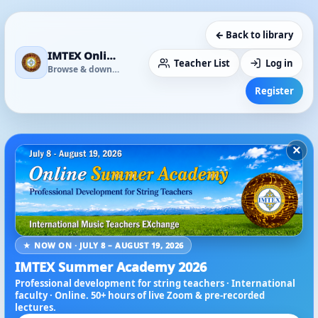
← Back to library
IMTEX Online Media Library
Teacher List
Log in
Browse & download
Register
×
★ NOW ON · JULY 8 – AUGUST 19, 2026
IMTEX Summer Academy 2026
Professional development for string teachers · International
faculty · Online. 50+ hours of live Zoom & pre-recorded
lectures.