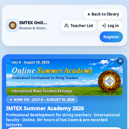
← Back to library
IMTEX Online Media Library
Teacher List
Log in
Browse & download
Register
×
★ NOW ON · JULY 8 – AUGUST 19, 2026
IMTEX Summer Academy 2026
Professional development for string teachers · International
faculty · Online. 50+ hours of live Zoom & pre-recorded
lectures.