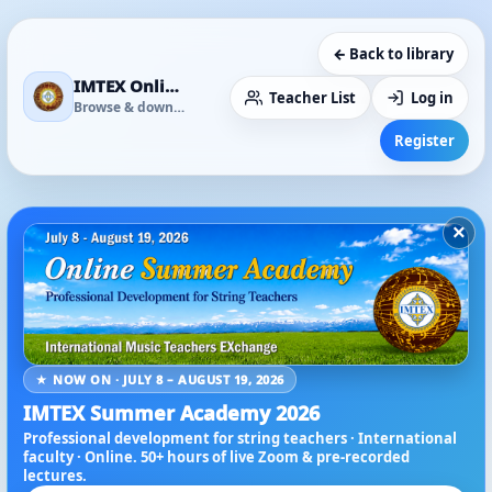
← Back to library
IMTEX Online Media Library
Teacher List
Log in
Browse & download
Register
×
★ NOW ON · JULY 8 – AUGUST 19, 2026
IMTEX Summer Academy 2026
Professional development for string teachers · International
faculty · Online. 50+ hours of live Zoom & pre-recorded
lectures.