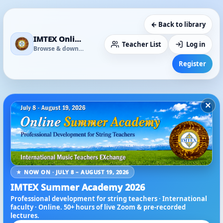
← Back to library
IMTEX Online Media Library
Teacher List
Log in
Browse & download
Register
×
★ NOW ON · JULY 8 – AUGUST 19, 2026
IMTEX Summer Academy 2026
Professional development for string teachers · International
faculty · Online. 50+ hours of live Zoom & pre-recorded
lectures.