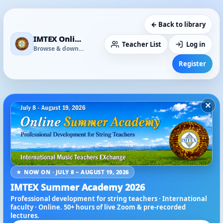
← Back to library
IMTEX Online Media Library
Teacher List
Log in
Browse & download
Register
×
★ NOW ON · JULY 8 – AUGUST 19, 2026
IMTEX Summer Academy 2026
Professional development for string teachers · International
faculty · Online. 50+ hours of live Zoom & pre-recorded
lectures.