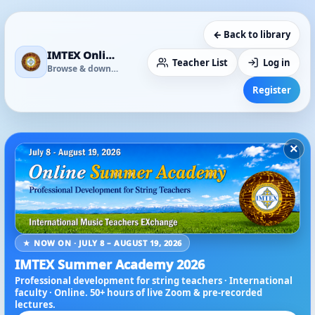
← Back to library
IMTEX Online Media Library
Teacher List
Log in
Browse & download
Register
×
★ NOW ON · JULY 8 – AUGUST 19, 2026
IMTEX Summer Academy 2026
Professional development for string teachers · International
faculty · Online. 50+ hours of live Zoom & pre-recorded
lectures.